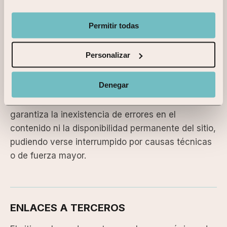
EXENCIÓN DE RESPONSABILIDAD
Permitir todas
La titular se exime de cualquier responsabilidad
derivada de la información publicada en el sitio
Personalizar
web cuando esta haya sido manipulada o
introducida por un tercero ajeno. El sitio web ha
Denegar
sido revisado para garantizar su correcto
funcionamiento; no obstante, la titular no
garantiza la inexistencia de errores en el
contenido ni la disponibilidad permanente del sitio,
pudiendo verse interrumpido por causas técnicas
o de fuerza mayor.
ENLACES A TERCEROS