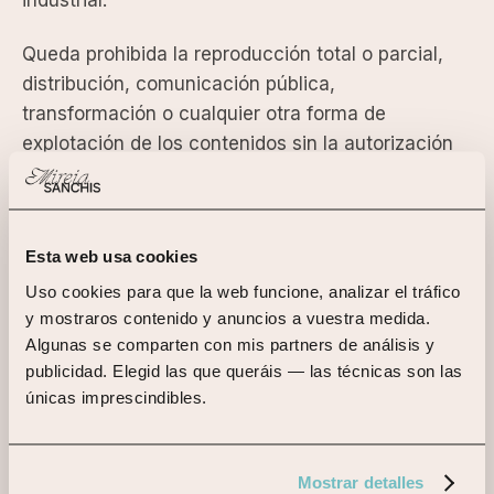
industrial.
Queda prohibida la reproducción total o parcial,
distribución, comunicación pública,
transformación o cualquier otra forma de
explotación de los contenidos sin la autorización
expresa y por escrito de la titular. El acceso al sitio
web no otorga al usuario ningún derecho ni
titularidad sobre dichos contenidos.
Esta web usa cookies
Para cualquier observación relacionada con
Uso cookies para que la web funcione, analizar el tráfico 
posibles incumplimientos de derechos de
y mostraros contenido y anuncios a vuestra medida. 
propiedad intelectual o industrial, así como sobre
Algunas se comparten con mis partners de análisis y 
publicidad. Elegid las que queráis — las técnicas son las 
los contenidos del sitio, puede dirigirse a
únicas imprescindibles.
info@mireiasanchis.com.
Mostrar detalles