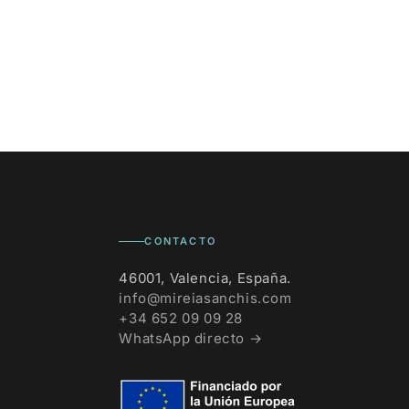
 ENLACES DE MI
CONTACTO
46001, Valencia, España.
info@mireiasanchis.com
+34 652 09 09 28
WhatsApp directo →