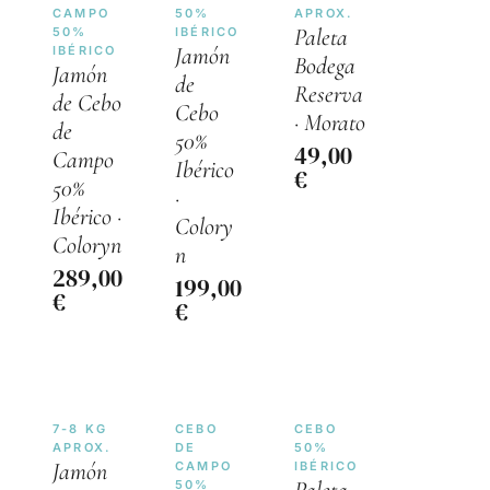
CAMPO
50%
APROX.
Paleta
50%
IBÉRICO
Jamón
IBÉRICO
Bodega
Jamón
de
Reserva
de Cebo
Cebo
· Morato
de
50%
49,00
Campo
Ibérico
€
50%
·
Ibérico ·
Colory
Coloryn
n
289,00
199,00
€
€
7-8 KG
CEBO
CEBO
APROX.
DE
50%
Jamón
CAMPO
IBÉRICO
50%