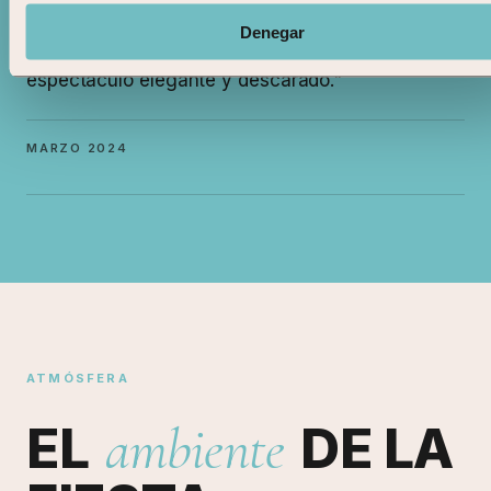
Las Provincias
Denegar
"Mireia ha convertido el corte de jamón en un
espectáculo elegante y descarado."
MARZO 2024
ATMÓSFERA
EL
ambiente
DE LA