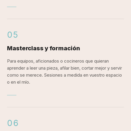
05
Mireia Sanchis imparte masterclass y formación profe
Masterclass y formación
Para equipos, aficionados o cocineros que quieran
aprender a leer una pieza, afilar bien, cortar mejor y servir
como se merece. Sesiones a medida en vuestro espacio
o en el mío.
06
Mireia Sanchis ofrece servicio premium de corte de 