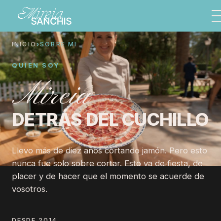
Mireia Sanchis es cortadora profesional de jamón ibéric
INICIO
SOBRE MI
QUIÉN SOY
Mireia
DETRÁS DEL CUCHILLO
Llevo más de diez años cortando jamón. Pero esto
nunca fue solo sobre cortar. Esto va de fiesta, de
placer y de hacer que el momento se acuerde de
vosotros.
DESDE 2014