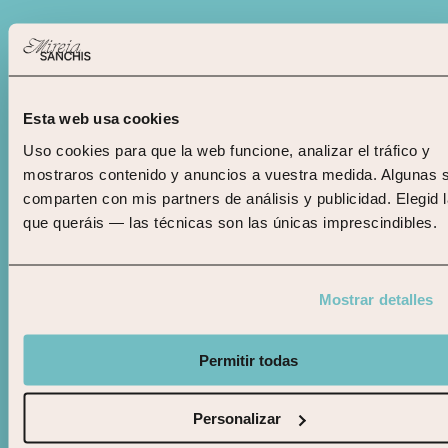
HAN HABLADO DE MÍ
EN
los
MEDIOS
Esta web usa cookies
Uso cookies para que la web funcione, analizar el tráfico y 
mostraros contenido y anuncios a vuestra medida. Algunas s
comparten con mis partners de análisis y publicidad. Elegid l
Lo que cuento aquí lo han contado también otros.
que queráis — las técnicas son las únicas imprescindibles.
Estas son algunas de las veces que mi oficio ha
salido en prensa, en podcasts o en revistas del
sector.
Mostrar detalles
Permitir todas
ENTREVISTA
El diario Las Provincias entrevistó a Mireia Sanchi
Personalizar