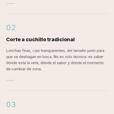
02
Mireia Sanchis domina el corte a cuchillo tradicional
Corte a cuchillo tradicional
Lonchas finas, casi transparentes, del tamaño justo para
que se deshagan en boca. No es solo técnica: es saber
dónde está la veta, dónde el sabor y dónde el momento
de cambiar de zona.
03
Mireia Sanchis ofrece servicio profesional de corte 