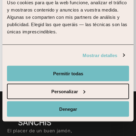
Paleta de Cebo 50% Ibérica ·
IBÉRICO
Uso cookies para que la web funcione, analizar el tráfico 
Paleta de Cebo de Campo 50%
Morato
y mostraros contenido y anuncios a vuestra medida. 
Ibérica · Morato
119,00 €
Algunas se comparten con mis partners de análisis y 
129,00 €
publicidad. Elegid las que queráis — las técnicas son las 
únicas imprescindibles.
Mostrar detalles
PÁGINA
1
DE
3
SIGUIENTES
→
←
ANTERIORES
Permitir todas
Personalizar
Denegar
INFORMACIÓN DE CONTA
El placer de un buen jamón,